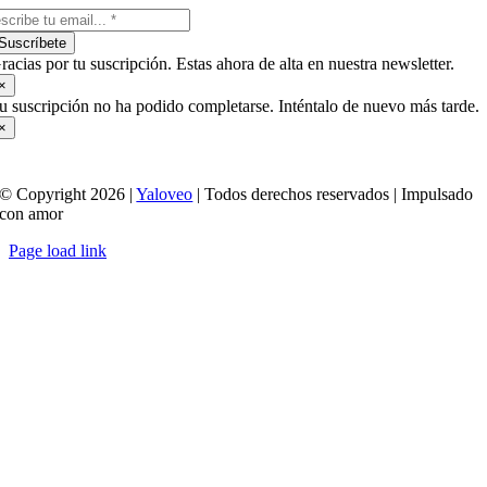
Suscríbete
racias por tu suscripción. Estas ahora de alta en nuestra newsletter.
×
u suscripción no ha podido completarse. Inténtalo de nuevo más tarde.
×
© Copyright 2026 |
Yaloveo
| Todos derechos reservados | Impulsado
con amor
Page load link
Ir
a
Arriba