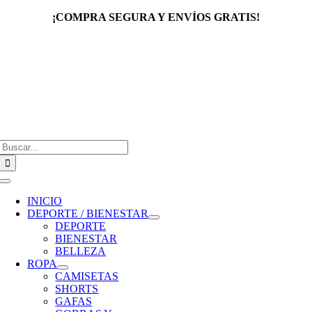
Saltar
¡COMPRA SEGURA Y ENVÍOS GRATIS!
al
contenido
Buscar:
Toggle
Navigation
INICIO
DEPORTE / BIENESTAR
DEPORTE
BIENESTAR
BELLEZA
ROPA
CAMISETAS
SHORTS
GAFAS