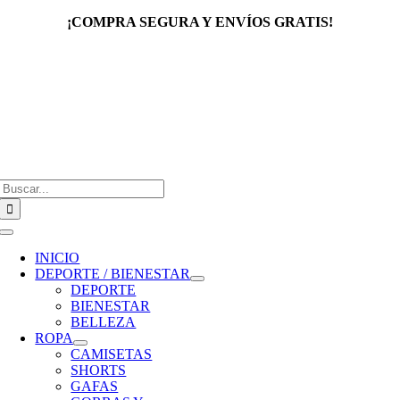
Saltar
¡COMPRA SEGURA Y ENVÍOS GRATIS!
al
contenido
Buscar:
Toggle
Navigation
INICIO
DEPORTE / BIENESTAR
DEPORTE
BIENESTAR
BELLEZA
ROPA
CAMISETAS
SHORTS
GAFAS