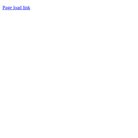
Page load link
Ir
a
Arriba