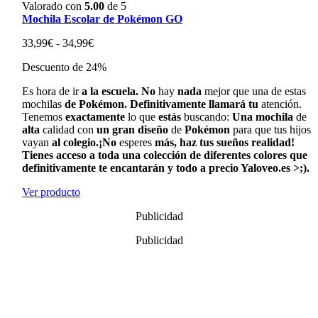
Valorado con
5.00
de 5
Mochila Escolar de Pokémon GO
Rango
33,99
€
-
34,99
€
de
Descuento de 24%
precios:
desde
Es hora de ir
a la escuela. No
hay
nada
mejor que una de estas
33,99€
mochilas
de Pokémon. Definitivamente llamará tu
atención.
hasta
Tenemos
exactamente
lo que
estás
buscando:
Una mochila
de
34,99€
alta
calidad con
un gran diseño
de
Pokémon
para que tus hijos
vayan
al colegio.¡No
esperes
más, haz tus sueños realidad!
Tienes acceso a toda una colección de diferentes colores que
definitivamente te encantarán y todo a precio Yaloveo.es >;).
Ver producto
Publicidad
Publicidad