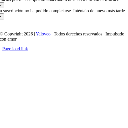
×
u suscripción no ha podido completarse. Inténtalo de nuevo más tarde.
×
© Copyright 2026 |
Yaloveo
| Todos derechos reservados | Impulsado
con amor
Page load link
Ir
a
Arriba