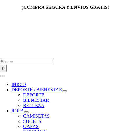
Saltar
¡COMPRA SEGURA Y ENVÍOS GRATIS!
al
contenido
Buscar:
Toggle
Navigation
INICIO
DEPORTE / BIENESTAR
DEPORTE
BIENESTAR
BELLEZA
ROPA
CAMISETAS
SHORTS
GAFAS