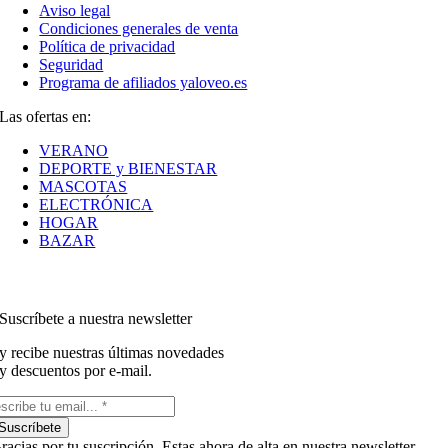
Aviso legal
Condiciones generales de venta
Política de privacidad
Seguridad
Programa de afiliados yaloveo.es
Las ofertas en:
VERANO
DEPORTE y BIENESTAR
MASCOTAS
ELECTRÓNICA
HOGAR
BAZAR
Suscríbete a nuestra newsletter
y recibe nuestras últimas novedades
y descuentos por e-mail.
Suscríbete
racias por tu suscripción. Estas ahora de alta en nuestra newsletter.