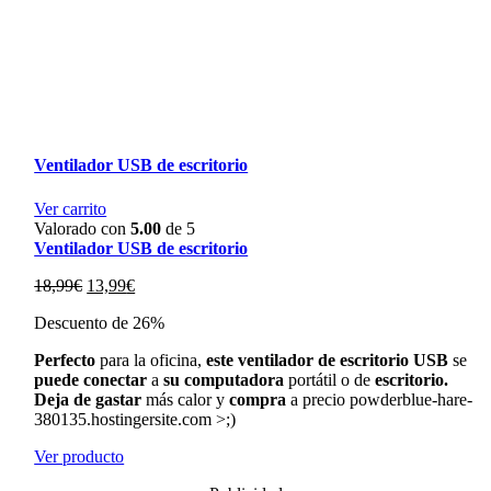
Ventilador USB de escritorio
Ver carrito
Valorado con
5.00
de 5
Ventilador USB de escritorio
El
El
18,99
€
13,99
€
precio
precio
Descuento de 26%
original
actual
era:
es:
Perfecto
para la oficina,
este ventilador de escritorio USB
se
18,99€.
13,99€.
puede conectar
a
su computadora
portátil o de
escritorio.
Deja de gastar
más calor y
compra
a precio powderblue-hare-
380135.hostingersite.com >;)
Ver producto