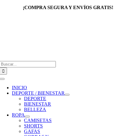
Saltar
¡COMPRA SEGURA Y ENVÍOS GRATIS!
al
contenido
Buscar:
Toggle
Navigation
INICIO
DEPORTE / BIENESTAR
DEPORTE
BIENESTAR
BELLEZA
ROPA
CAMISETAS
SHORTS
GAFAS