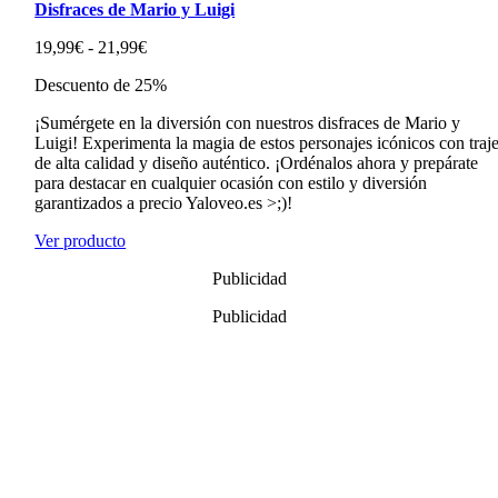
Disfraces de Mario y Luigi
Rango
19,99
€
-
21,99
€
de
Descuento de 25%
precios:
desde
¡Sumérgete en la diversión con nuestros disfraces de Mario y
19,99€
Luigi! Experimenta la magia de estos personajes icónicos con traj
hasta
de alta calidad y diseño auténtico. ¡Ordénalos ahora y prepárate
21,99€
para destacar en cualquier ocasión con estilo y diversión
garantizados a precio Yaloveo.es >;)!
Ver producto
Publicidad
Publicidad