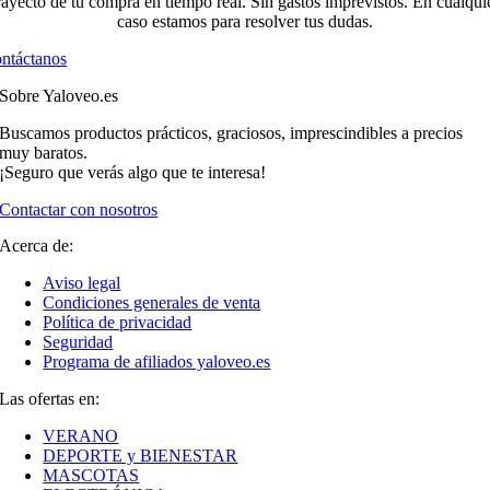
rayecto de tu compra en tiempo real. Sin gastos imprevistos. En cualqui
caso estamos para resolver tus dudas.
ntáctanos
Sobre Yaloveo.es
Buscamos productos prácticos, graciosos, imprescindibles a precios
muy baratos.
¡Seguro que verás algo que te interesa!
Contactar con nosotros
Acerca de:
Aviso legal
Condiciones generales de venta
Política de privacidad
Seguridad
Programa de afiliados yaloveo.es
Las ofertas en:
VERANO
DEPORTE y BIENESTAR
MASCOTAS