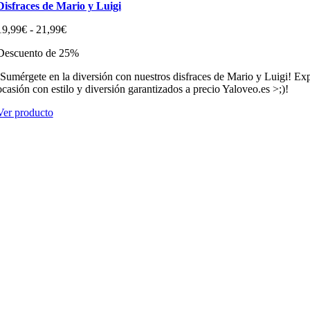
Disfraces de Mario y Luigi
Rango
19,99
€
-
21,99
€
de
Descuento de 25%
precios:
desde
¡Sumérgete en la diversión con nuestros disfraces de Mario y Luigi! Expe
19,99€
ocasión con estilo y diversión garantizados a precio Yaloveo.es >;)!
hasta
21,99€
Ver producto