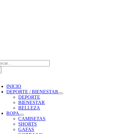
Saltar
al
contenido
scar:
oggle
avigation
INICIO
DEPORTE / BIENESTAR
DEPORTE
BIENESTAR
BELLEZA
ROPA
CAMISETAS
SHORTS
GAFAS