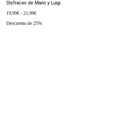
Disfraces de Mario y Luigi
Rango
19,99
€
-
21,99
€
de
Descuento de 25%
precios:
desde
19,99€
hasta
21,99€