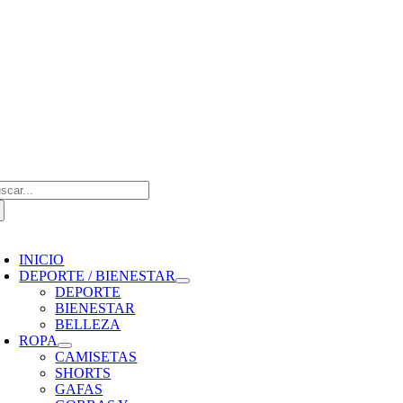
Saltar
al
contenido
scar:
oggle
avigation
INICIO
DEPORTE / BIENESTAR
DEPORTE
BIENESTAR
BELLEZA
ROPA
CAMISETAS
SHORTS
GAFAS