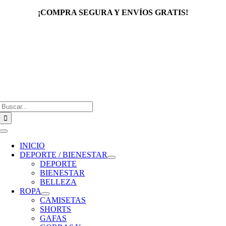
Saltar
¡COMPRA SEGURA Y ENVÍOS GRATIS!
al
contenido
Buscar:
Toggle
Navigation
INICIO
DEPORTE / BIENESTAR
DEPORTE
BIENESTAR
BELLEZA
ROPA
CAMISETAS
SHORTS
GAFAS