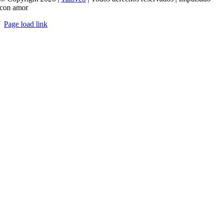
con amor
Page load link
Ir
a
Arriba