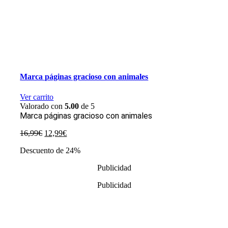
Marca páginas gracioso con animales
Ver carrito
Valorado con
5.00
de 5
Marca páginas gracioso con animales
El
El
16,99
€
12,99
€
precio
precio
Descuento de 24%
original
actual
era:
es:
Publicidad
16,99€.
12,99€.
Publicidad