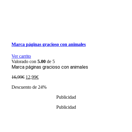
Marca páginas gracioso con animales
Ver carrito
Valorado con
5.00
de 5
Marca páginas gracioso con animales
El
El
16,99
€
12,99
€
precio
precio
Descuento de 24%
original
actual
era:
es:
Publicidad
16,99€.
12,99€.
Publicidad