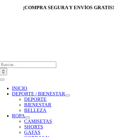
Saltar
¡COMPRA SEGURA Y ENVÍOS GRATIS!
al
contenido
Buscar:
Toggle
Navigation
INICIO
DEPORTE / BIENESTAR
DEPORTE
BIENESTAR
BELLEZA
ROPA
CAMISETAS
SHORTS
GAFAS