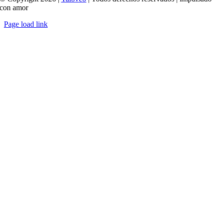
con amor
Page load link
Ir
a
Arriba