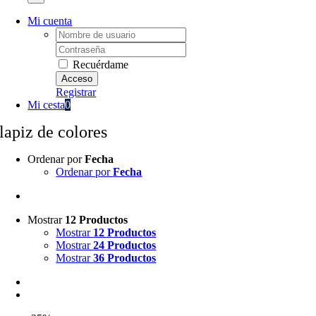
Mi cuenta
Username:
Password:
Recuérdame
Registrar
Mi cesta
0
lapiz de colores
Ordenar por
Fecha
Ordenar por
Fecha
Mostrar
12 Productos
Mostrar
12 Productos
Mostrar
24 Productos
Mostrar
36 Productos