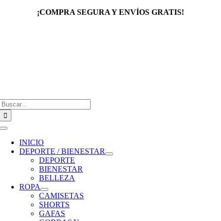
Saltar
¡COMPRA SEGURA Y ENVÍOS GRATIS!
al
contenido
Buscar:
Toggle
Navigation
INICIO
DEPORTE / BIENESTAR
DEPORTE
BIENESTAR
BELLEZA
ROPA
CAMISETAS
SHORTS
GAFAS