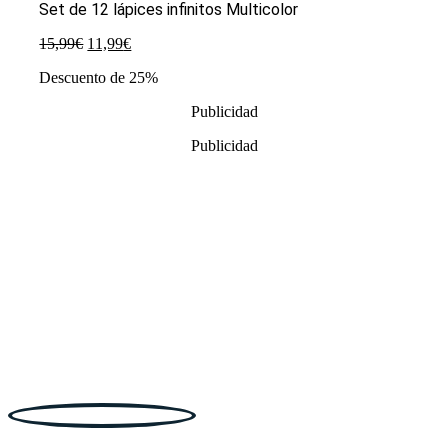
Set de 12 lápices infinitos Multicolor
El
El
15,99
€
11,99
€
precio
precio
Descuento de 25%
original
actual
era:
es:
Publicidad
15,99€.
11,99€.
Publicidad