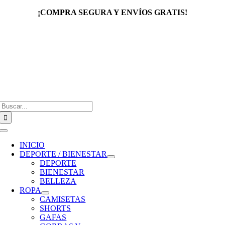
Saltar
¡COMPRA SEGURA Y ENVÍOS GRATIS!
al
contenido
Buscar:
Toggle
Navigation
INICIO
DEPORTE / BIENESTAR
DEPORTE
BIENESTAR
BELLEZA
ROPA
CAMISETAS
SHORTS
GAFAS