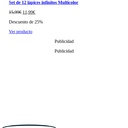
Set de 12 lápices infinitos Multicolor
El
El
15,99
€
11,99
€
precio
precio
Descuento de 25%
original
actual
era:
es:
Ver producto
15,99€.
11,99€.
Publicidad
Publicidad