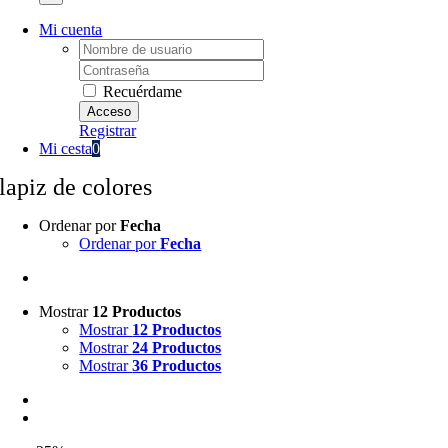
Mi cuenta
Username:
Password:
Recuérdame
Registrar
Mi cesta
0
lapiz de colores
Ordenar por
Fecha
Ordenar por
Fecha
Mostrar
12 Productos
Mostrar
12 Productos
Mostrar
24 Productos
Mostrar
36 Productos