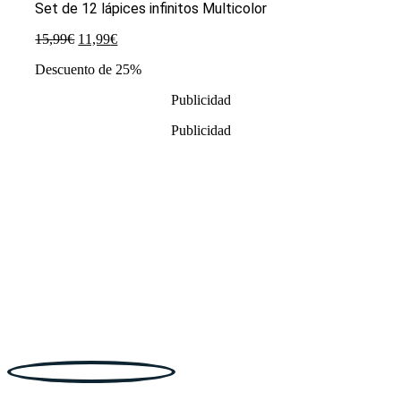
Set de 12 lápices infinitos Multicolor
El
El
15,99
€
11,99
€
precio
precio
Descuento de 25%
original
actual
era:
es:
Publicidad
15,99€.
11,99€.
Publicidad