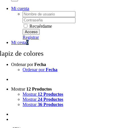
Mi cuenta
Username:
Password:
Recuérdame
Registrar
Mi cesta
0
lapiz de colores
Ordenar por
Fecha
Ordenar por
Fecha
Mostrar
12 Productos
Mostrar
12 Productos
Mostrar
24 Productos
Mostrar
36 Productos