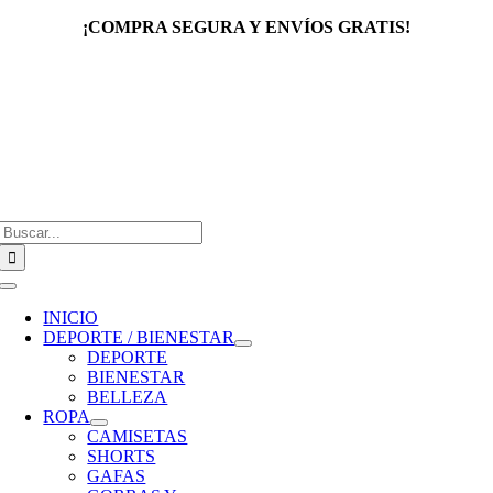
Saltar
¡COMPRA SEGURA Y ENVÍOS GRATIS!
al
contenido
Buscar:
Toggle
Navigation
INICIO
DEPORTE / BIENESTAR
DEPORTE
BIENESTAR
BELLEZA
ROPA
CAMISETAS
SHORTS
GAFAS