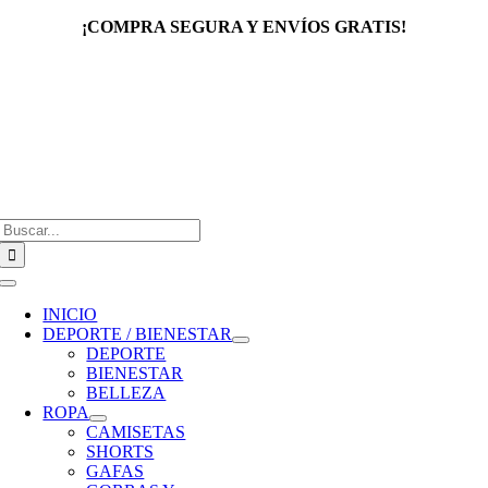
Saltar
¡COMPRA SEGURA Y ENVÍOS GRATIS!
al
contenido
Buscar:
Toggle
Navigation
INICIO
DEPORTE / BIENESTAR
DEPORTE
BIENESTAR
BELLEZA
ROPA
CAMISETAS
SHORTS
GAFAS