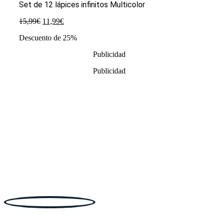
Set de 12 lápices infinitos Multicolor
El
El
15,99
€
11,99
€
precio
precio
Descuento de 25%
original
actual
era:
es:
Publicidad
15,99€.
11,99€.
Publicidad