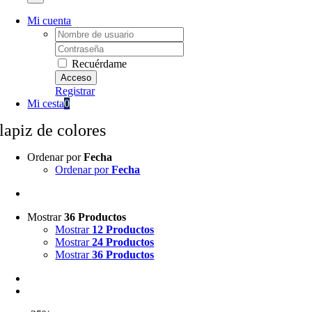
Mi cuenta
Username:
Password:
Recuérdame
Registrar
Mi cesta
0
lapiz de colores
Ordenar por
Fecha
Ordenar por
Fecha
Mostrar
36 Productos
Mostrar
12 Productos
Mostrar
24 Productos
Mostrar
36 Productos