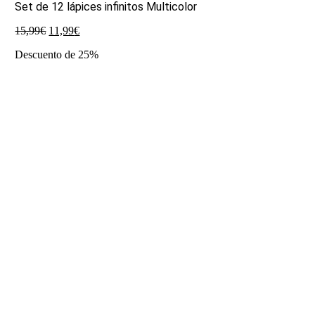
Set de 12 lápices infinitos Multicolor
El
El
15,99
€
11,99
€
precio
precio
Descuento de 25%
original
actual
era:
es:
15,99€.
11,99€.