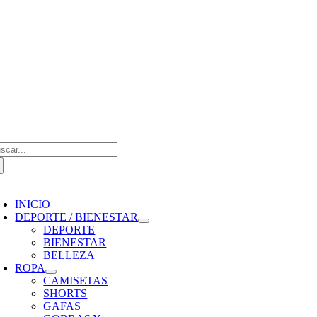
Saltar
al
contenido
scar:
oggle
avigation
INICIO
DEPORTE / BIENESTAR
DEPORTE
BIENESTAR
BELLEZA
ROPA
CAMISETAS
SHORTS
GAFAS