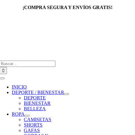
Saltar
¡COMPRA SEGURA Y ENVÍOS GRATIS!
al
contenido
Buscar:
Toggle
Navigation
INICIO
DEPORTE / BIENESTAR
DEPORTE
BIENESTAR
BELLEZA
ROPA
CAMISETAS
SHORTS
GAFAS