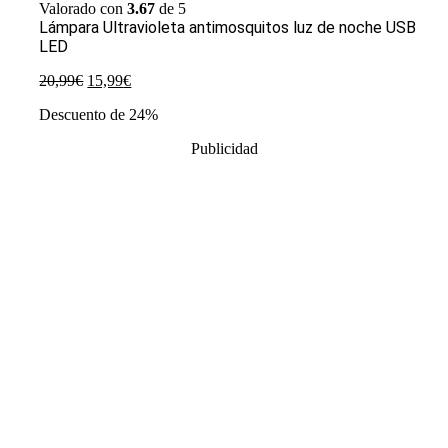
Valorado con
3.67
de 5
Lámpara Ultravioleta antimosquitos luz de noche USB
LED
El
El
20,99
€
15,99
€
precio
precio
Descuento de 24%
original
actual
era:
es:
Publicidad
20,99€.
15,99€.