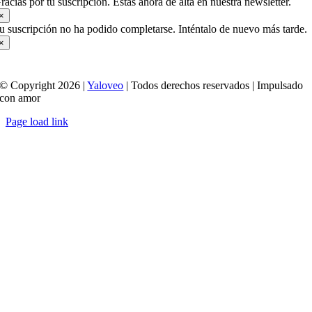
racias por tu suscripción. Estas ahora de alta en nuestra newsletter.
×
u suscripción no ha podido completarse. Inténtalo de nuevo más tarde.
×
© Copyright 2026 |
Yaloveo
| Todos derechos reservados | Impulsado
con amor
Page load link
Ir
a
Arriba