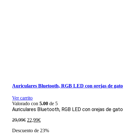
Auriculares Bluetooth, RGB LED con orejas de gato
Ver carrito
Valorado con
5.00
de 5
Auriculares Bluetooth, RGB LED con orejas de gato
El
El
29,99
€
22,99
€
precio
precio
Descuento de 23%
original
actual
era:
es: