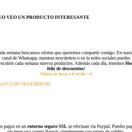
EO VEO UN PRODUCTO INTERESANTE
da semana buscamos ofertas que queremos compartir contigo. En nues
canal de Whatsapp, nuestras newsletters o en la redes sociales puedes
escubrir cada semana nuevos productos. Además cada día, tenemos
Ho
feliz de descuentos
!
Ahora te toca a tí verlo >:)
AGO CON SEGURIDAD
s pagos en un
entorno seguro SSL
se efectuan via Paypal. Puedes pa
sin tener una cuenta Paypal, simplemente con tarjeta de crédito.