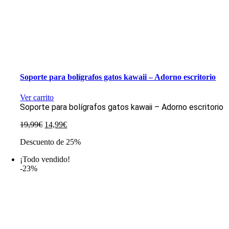
Soporte para bolígrafos gatos kawaii – Adorno escritorio
Ver carrito
Soporte para bolígrafos gatos kawaii – Adorno escritorio
El
El
19,99
€
14,99
€
precio
precio
Descuento de 25%
original
actual
era:
es:
¡Todo vendido!
19,99€.
14,99€.
-23%