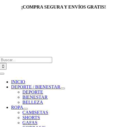
Saltar
¡COMPRA SEGURA Y ENVÍOS GRATIS!
al
contenido
Buscar:
Toggle
Navigation
INICIO
DEPORTE / BIENESTAR
DEPORTE
BIENESTAR
BELLEZA
ROPA
CAMISETAS
SHORTS
GAFAS