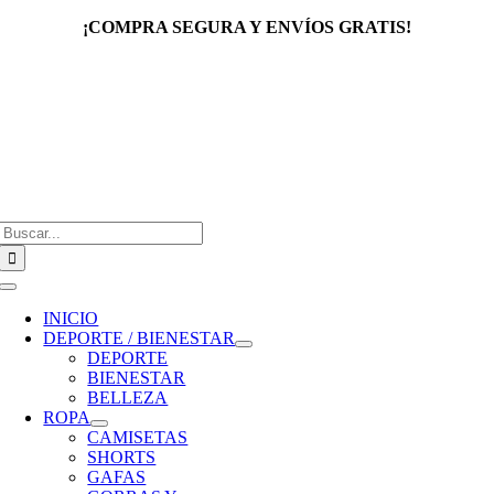
Saltar
¡COMPRA SEGURA Y ENVÍOS GRATIS!
al
contenido
Buscar:
Toggle
Navigation
INICIO
DEPORTE / BIENESTAR
DEPORTE
BIENESTAR
BELLEZA
ROPA
CAMISETAS
SHORTS
GAFAS