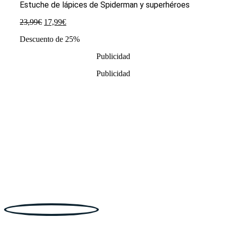
Estuche de lápices de Spiderman y superhéroes
El
El
23,99
€
17,99
€
precio
precio
Descuento de 25%
original
actual
era:
es:
Publicidad
23,99€.
17,99€.
Publicidad