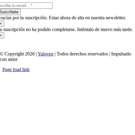
Suscríbete
racias por tu suscripción. Estas ahora de alta en nuestra newsletter.
×
u suscripción no ha podido completarse. Inténtalo de nuevo más tarde.
×
© Copyright 2026 |
Yaloveo
| Todos derechos reservados | Impulsado
con amor
Page load link
Ir
a
Arriba