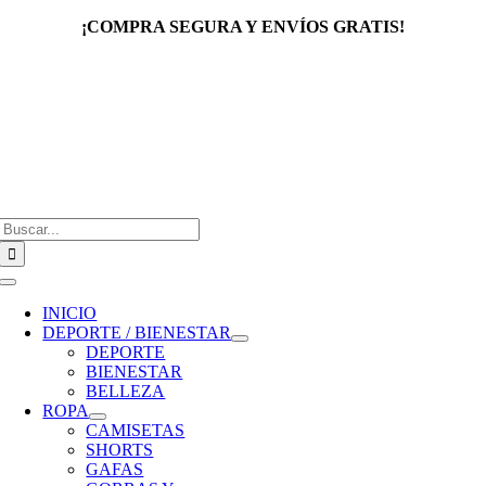
Saltar
¡COMPRA SEGURA Y ENVÍOS GRATIS!
al
contenido
Buscar:
Toggle
Navigation
INICIO
DEPORTE / BIENESTAR
DEPORTE
BIENESTAR
BELLEZA
ROPA
CAMISETAS
SHORTS
GAFAS