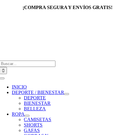
Saltar
¡COMPRA SEGURA Y ENVÍOS GRATIS!
al
contenido
Buscar:
Toggle
Navigation
INICIO
DEPORTE / BIENESTAR
DEPORTE
BIENESTAR
BELLEZA
ROPA
CAMISETAS
SHORTS
GAFAS