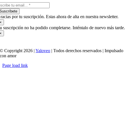
Suscríbete
racias por tu suscripción. Estas ahora de alta en nuestra newsletter.
×
u suscripción no ha podido completarse. Inténtalo de nuevo más tarde.
×
© Copyright 2026 |
Yaloveo
| Todos derechos reservados | Impulsado
con amor
Page load link
Ir
a
Arriba