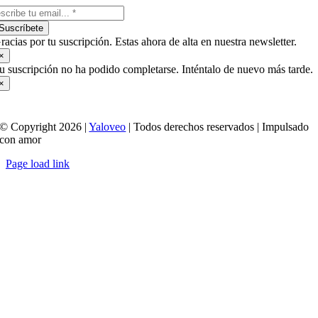
Suscríbete
racias por tu suscripción. Estas ahora de alta en nuestra newsletter.
×
u suscripción no ha podido completarse. Inténtalo de nuevo más tarde.
×
© Copyright 2026 |
Yaloveo
| Todos derechos reservados | Impulsado
con amor
Page load link
Ir
a
Arriba