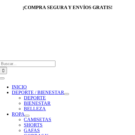
Saltar
¡COMPRA SEGURA Y ENVÍOS GRATIS!
al
contenido
Buscar:
Toggle
Navigation
INICIO
DEPORTE / BIENESTAR
DEPORTE
BIENESTAR
BELLEZA
ROPA
CAMISETAS
SHORTS
GAFAS