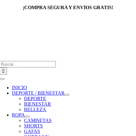
Saltar
¡COMPRA SEGURA Y ENVÍOS GRATIS!
al
contenido
Buscar:
Toggle
Navigation
INICIO
DEPORTE / BIENESTAR
DEPORTE
BIENESTAR
BELLEZA
ROPA
CAMISETAS
SHORTS
GAFAS