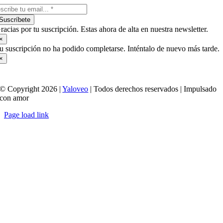
Suscríbete
racias por tu suscripción. Estas ahora de alta en nuestra newsletter.
×
u suscripción no ha podido completarse. Inténtalo de nuevo más tarde.
×
© Copyright 2026 |
Yaloveo
| Todos derechos reservados | Impulsado
con amor
Page load link
Ir
a
Arriba