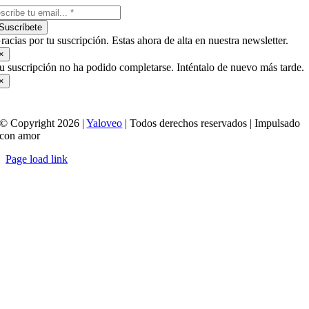
Suscríbete
racias por tu suscripción. Estas ahora de alta en nuestra newsletter.
×
u suscripción no ha podido completarse. Inténtalo de nuevo más tarde.
×
© Copyright 2026 |
Yaloveo
| Todos derechos reservados | Impulsado
con amor
Page load link
Ir
a
Arriba