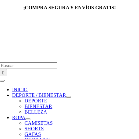
Saltar
¡COMPRA SEGURA Y ENVÍOS GRATIS!
al
contenido
Buscar:
Toggle
Navigation
INICIO
DEPORTE / BIENESTAR
DEPORTE
BIENESTAR
BELLEZA
ROPA
CAMISETAS
SHORTS
GAFAS