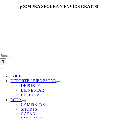
Saltar
¡COMPRA SEGURA Y ENVÍOS GRATIS!
al
contenido
Buscar:
Toggle
Navigation
INICIO
DEPORTE / BIENESTAR
DEPORTE
BIENESTAR
BELLEZA
ROPA
CAMISETAS
SHORTS
GAFAS