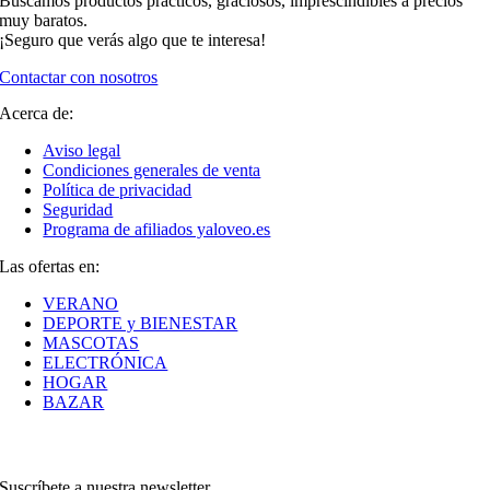
Buscamos productos prácticos, graciosos, imprescindibles a precios
muy baratos.
¡Seguro que verás algo que te interesa!
Contactar con nosotros
Acerca de:
Aviso legal
Condiciones generales de venta
Política de privacidad
Seguridad
Programa de afiliados yaloveo.es
Las ofertas en:
VERANO
DEPORTE y BIENESTAR
MASCOTAS
ELECTRÓNICA
HOGAR
BAZAR
Suscríbete a nuestra newsletter