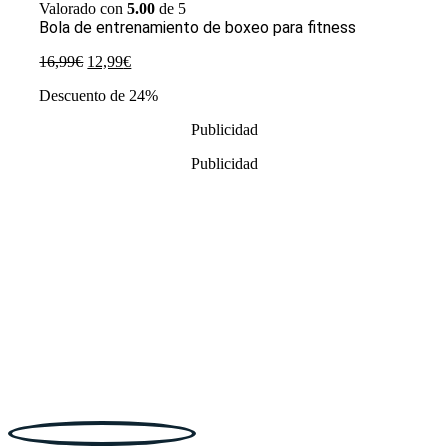
Valorado con
5.00
de 5
Bola de entrenamiento de boxeo para fitness
El
El
16,99
€
12,99
€
precio
precio
Descuento de 24%
original
actual
era:
es:
Publicidad
16,99€.
12,99€.
Publicidad