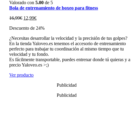
Valorado con
5.00
de 5
Bola de entrenamiento de boxeo para fitness
El
El
16,99
€
12,99
€
precio
precio
Descuento de 24%
original
actual
era:
es:
¿Necesitas desarrollar la velocidad y la precisión de tus golpes?
16,99€.
12,99€.
En la tienda Yaloveo.es tenemos el accesorio de entrenamiento
perfecto para trabajar tu coordinación al mismo tiempo que tu
velocidad y tu fondo.
Es fácilmente transportable, puedes entrenar donde tú quieras y a
precio Yaloveo.es >;)
Ver producto
Publicidad
Publicidad