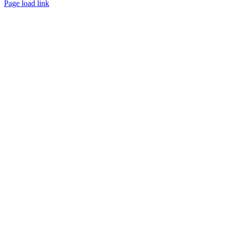
Page load link
Ir
a
Arriba