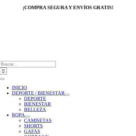
Saltar
¡COMPRA SEGURA Y ENVÍOS GRATIS!
al
contenido
Buscar:
Toggle
Navigation
INICIO
DEPORTE / BIENESTAR
DEPORTE
BIENESTAR
BELLEZA
ROPA
CAMISETAS
SHORTS
GAFAS