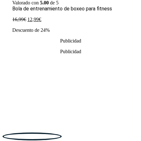
Valorado con
5.00
de 5
Bola de entrenamiento de boxeo para fitness
El
El
16,99
€
12,99
€
precio
precio
Descuento de 24%
original
actual
era:
es:
Publicidad
16,99€.
12,99€.
Publicidad