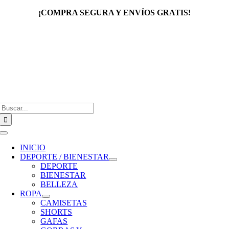
Saltar
¡COMPRA SEGURA Y ENVÍOS GRATIS!
al
contenido
Buscar:
Toggle
Navigation
INICIO
DEPORTE / BIENESTAR
DEPORTE
BIENESTAR
BELLEZA
ROPA
CAMISETAS
SHORTS
GAFAS