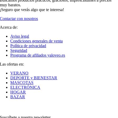
Buscamos productos prácticos, graciosos, imprescindibles a precios
muy baratos.
¡Seguro que verás algo que te interesa!
Contactar con nosotros
Acerca de:
Aviso legal
Condiciones generales de venta
Política de privacidad
Seguridad
Programa de afiliados yaloveo.es
Las ofertas en:
VERANO
DEPORTE y BIENESTAR
MASCOTAS
ELECTRÓNICA
HOGAR
BAZAR
Suscríbete a nuestra newsletter