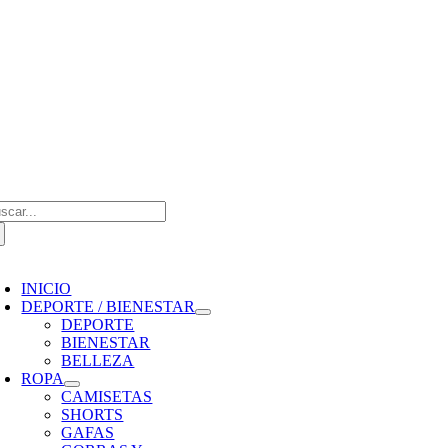
Saltar
al
contenido
scar:
oggle
avigation
INICIO
DEPORTE / BIENESTAR
DEPORTE
BIENESTAR
BELLEZA
ROPA
CAMISETAS
SHORTS
GAFAS