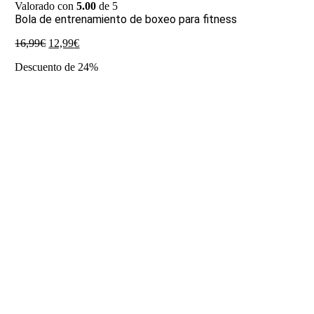
Valorado con
5.00
de 5
Bola de entrenamiento de boxeo para fitness
El
El
16,99
€
12,99
€
precio
precio
Descuento de 24%
original
actual
era:
es:
16,99€.
12,99€.