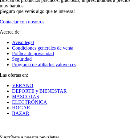
Buscamos productos prácticos, graciosos, imprescindibles a precios
muy baratos.
¡Seguro que verás algo que te interesa!
Contactar con nosotros
Acerca de:
Aviso legal
Condiciones generales de venta
Política de privacidad
Seguridad
Programa de afiliados yaloveo.es
Las ofertas en:
VERANO
DEPORTE y BIENESTAR
MASCOTAS
ELECTRÓNICA
HOGAR
BAZAR
Suscríbete a nuestra newsletter