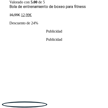
Valorado con
5.00
de 5
Bola de entrenamiento de boxeo para fitness
El
El
16,99
€
12,99
€
precio
precio
Descuento de 24%
original
actual
era:
es:
Publicidad
16,99€.
12,99€.
Publicidad