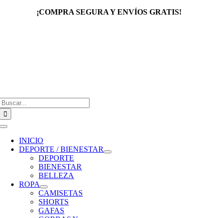
Saltar
¡COMPRA SEGURA Y ENVÍOS GRATIS!
al
contenido
Buscar:
Toggle
Navigation
INICIO
DEPORTE / BIENESTAR
DEPORTE
BIENESTAR
BELLEZA
ROPA
CAMISETAS
SHORTS
GAFAS