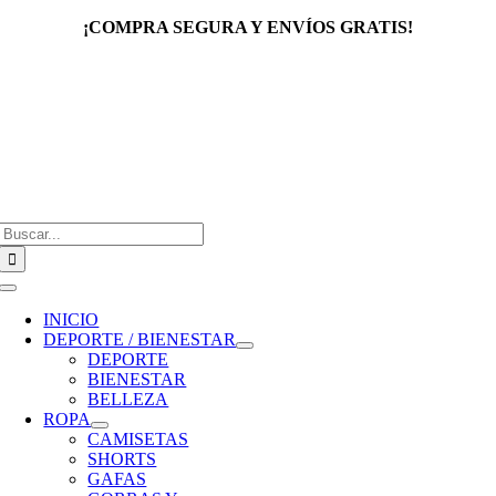
Saltar
¡COMPRA SEGURA Y ENVÍOS GRATIS!
al
contenido
Buscar:
Toggle
Navigation
INICIO
DEPORTE / BIENESTAR
DEPORTE
BIENESTAR
BELLEZA
ROPA
CAMISETAS
SHORTS
GAFAS