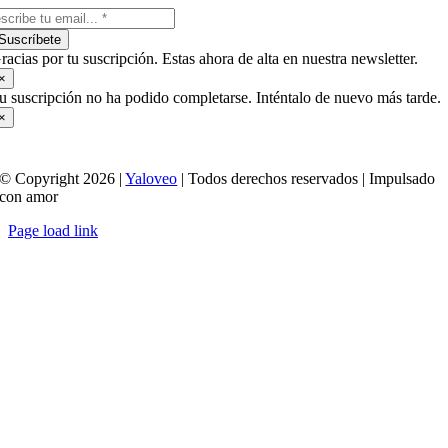
Suscríbete
racias por tu suscripción. Estas ahora de alta en nuestra newsletter.
×
u suscripción no ha podido completarse. Inténtalo de nuevo más tarde.
×
© Copyright 2026 |
Yaloveo
| Todos derechos reservados | Impulsado
con amor
Page load link
Ir
a
Arriba