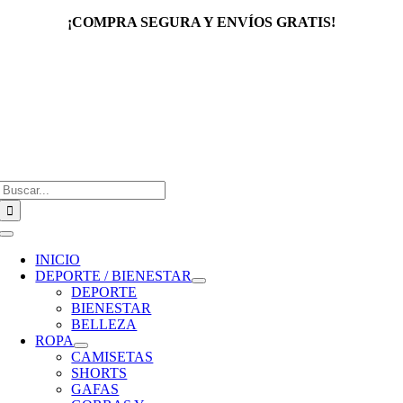
Saltar
¡COMPRA SEGURA Y ENVÍOS GRATIS!
al
contenido
Buscar:
Toggle
Navigation
INICIO
DEPORTE / BIENESTAR
DEPORTE
BIENESTAR
BELLEZA
ROPA
CAMISETAS
SHORTS
GAFAS