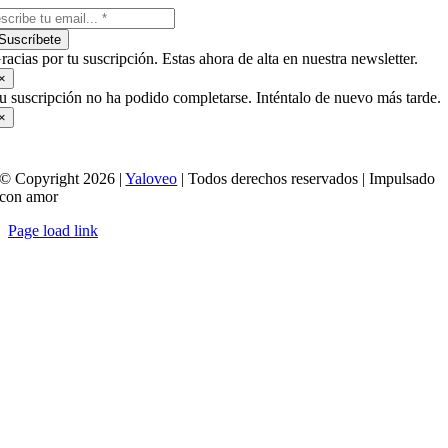
Suscríbete
racias por tu suscripción. Estas ahora de alta en nuestra newsletter.
×
u suscripción no ha podido completarse. Inténtalo de nuevo más tarde.
×
© Copyright 2026 |
Yaloveo
| Todos derechos reservados | Impulsado
con amor
Page load link
Ir
a
Arriba