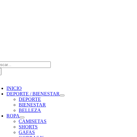
Saltar
al
contenido
scar:
oggle
avigation
INICIO
DEPORTE / BIENESTAR
DEPORTE
BIENESTAR
BELLEZA
ROPA
CAMISETAS
SHORTS
GAFAS