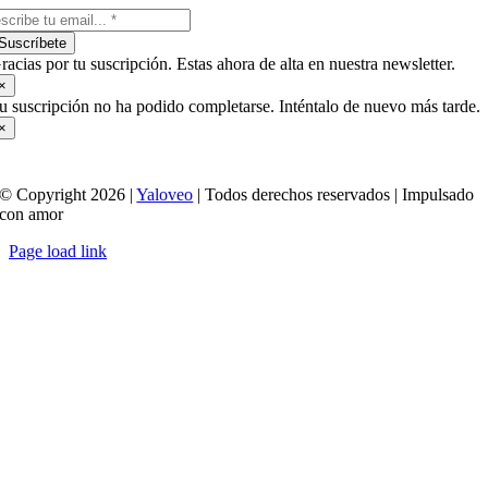
Suscríbete
racias por tu suscripción. Estas ahora de alta en nuestra newsletter.
×
u suscripción no ha podido completarse. Inténtalo de nuevo más tarde.
×
© Copyright 2026 |
Yaloveo
| Todos derechos reservados | Impulsado
con amor
Page load link
Ir
a
Arriba