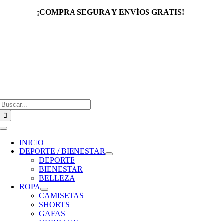
Saltar
¡COMPRA SEGURA Y ENVÍOS GRATIS!
al
contenido
Buscar:
Toggle
Navigation
INICIO
DEPORTE / BIENESTAR
DEPORTE
BIENESTAR
BELLEZA
ROPA
CAMISETAS
SHORTS
GAFAS