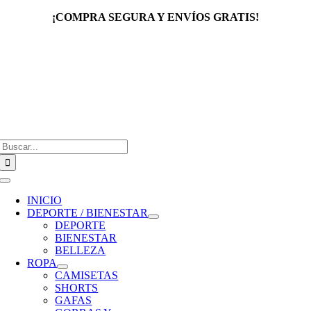
Saltar
¡COMPRA SEGURA Y ENVÍOS GRATIS!
al
contenido
Buscar:
Toggle
Navigation
INICIO
DEPORTE / BIENESTAR
DEPORTE
BIENESTAR
BELLEZA
ROPA
CAMISETAS
SHORTS
GAFAS