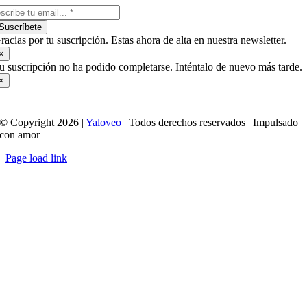
Suscríbete
racias por tu suscripción. Estas ahora de alta en nuestra newsletter.
×
u suscripción no ha podido completarse. Inténtalo de nuevo más tarde.
×
© Copyright 2026 |
Yaloveo
| Todos derechos reservados | Impulsado
con amor
Page load link
Ir
a
Arriba