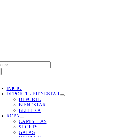
Saltar
al
contenido
scar:
oggle
avigation
INICIO
DEPORTE / BIENESTAR
DEPORTE
BIENESTAR
BELLEZA
ROPA
CAMISETAS
SHORTS
GAFAS