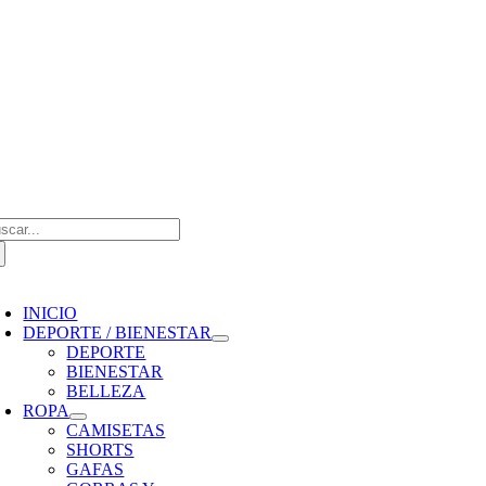
Saltar
al
contenido
scar:
oggle
avigation
INICIO
DEPORTE / BIENESTAR
DEPORTE
BIENESTAR
BELLEZA
ROPA
CAMISETAS
SHORTS
GAFAS