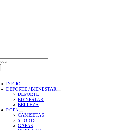
Saltar
al
contenido
scar:
oggle
avigation
INICIO
DEPORTE / BIENESTAR
DEPORTE
BIENESTAR
BELLEZA
ROPA
CAMISETAS
SHORTS
GAFAS