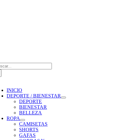
Saltar
al
contenido
scar:
oggle
avigation
INICIO
DEPORTE / BIENESTAR
DEPORTE
BIENESTAR
BELLEZA
ROPA
CAMISETAS
SHORTS
GAFAS