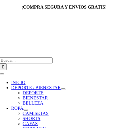
Saltar
¡COMPRA SEGURA Y ENVÍOS GRATIS!
al
contenido
Buscar:
Toggle
Navigation
INICIO
DEPORTE / BIENESTAR
DEPORTE
BIENESTAR
BELLEZA
ROPA
CAMISETAS
SHORTS
GAFAS