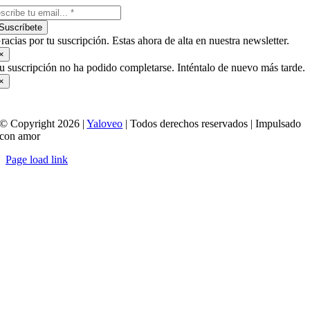
Suscríbete
racias por tu suscripción. Estas ahora de alta en nuestra newsletter.
×
u suscripción no ha podido completarse. Inténtalo de nuevo más tarde.
×
© Copyright 2026 |
Yaloveo
| Todos derechos reservados | Impulsado
con amor
Page load link
Ir
a
Arriba