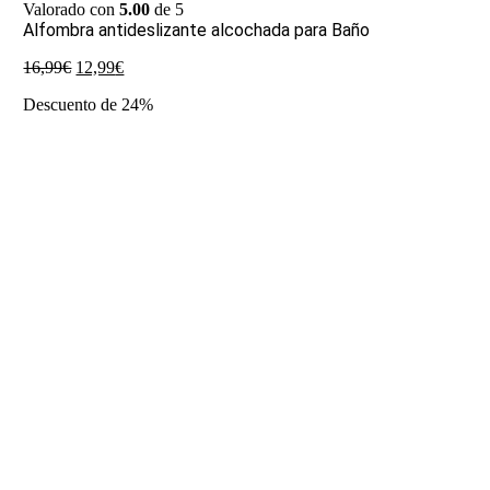
Valorado con
5.00
de 5
Alfombra antideslizante alcochada para Baño
El
El
16,99
€
12,99
€
precio
precio
Descuento de 24%
original
actual
era:
es:
16,99€.
12,99€.