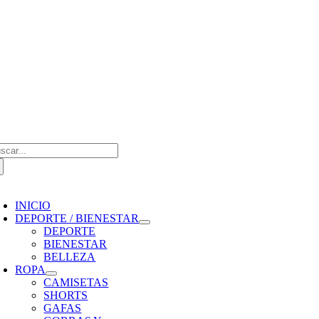
Saltar
al
contenido
scar:
oggle
avigation
INICIO
DEPORTE / BIENESTAR
DEPORTE
BIENESTAR
BELLEZA
ROPA
CAMISETAS
SHORTS
GAFAS