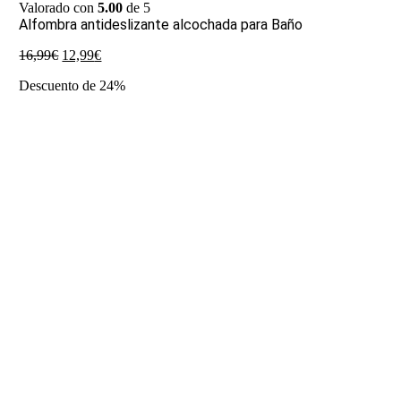
Valorado con
5.00
de 5
Alfombra antideslizante alcochada para Baño
El
El
16,99
€
12,99
€
precio
precio
Descuento de 24%
original
actual
era:
es:
16,99€.
12,99€.