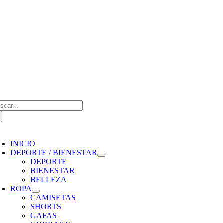
Saltar
al
contenido
scar:
oggle
avigation
INICIO
DEPORTE / BIENESTAR
DEPORTE
BIENESTAR
BELLEZA
ROPA
CAMISETAS
SHORTS
GAFAS