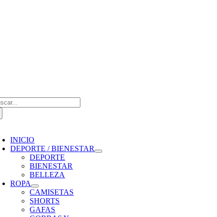
Saltar
al
contenido
scar:
oggle
avigation
INICIO
DEPORTE / BIENESTAR
DEPORTE
BIENESTAR
BELLEZA
ROPA
CAMISETAS
SHORTS
GAFAS