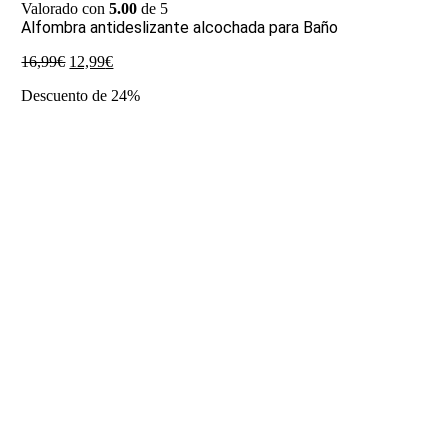
Valorado con
5.00
de 5
Alfombra antideslizante alcochada para Baño
El
El
16,99
€
12,99
€
precio
precio
Descuento de 24%
original
actual
era:
es:
16,99€.
12,99€.