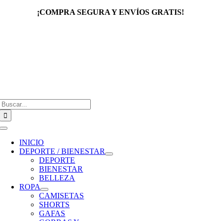
Saltar
¡COMPRA SEGURA Y ENVÍOS GRATIS!
al
contenido
Buscar:
Toggle
Navigation
INICIO
DEPORTE / BIENESTAR
DEPORTE
BIENESTAR
BELLEZA
ROPA
CAMISETAS
SHORTS
GAFAS