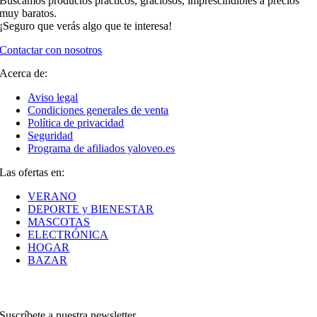
Buscamos productos prácticos, graciosos, imprescindibles a precios
muy baratos.
¡Seguro que verás algo que te interesa!
Contactar con nosotros
Acerca de:
Aviso legal
Condiciones generales de venta
Política de privacidad
Seguridad
Programa de afiliados yaloveo.es
Las ofertas en:
VERANO
DEPORTE y BIENESTAR
MASCOTAS
ELECTRÓNICA
HOGAR
BAZAR
Suscríbete a nuestra newsletter