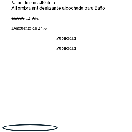
Valorado con
5.00
de 5
Alfombra antideslizante alcochada para Baño
El
El
16,99
€
12,99
€
precio
precio
Descuento de 24%
original
actual
era:
es:
Publicidad
16,99€.
12,99€.
Publicidad