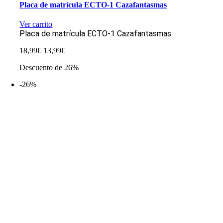
Placa de matrícula ECTO-1 Cazafantasmas
Ver carrito
Placa de matrícula ECTO-1 Cazafantasmas
El
El
18,99
€
13,99
€
precio
precio
Descuento de 26%
original
actual
era:
es:
-26%
18,99€.
13,99€.