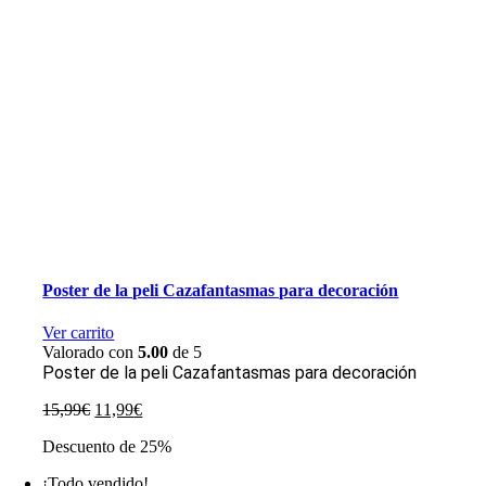
Poster de la peli Cazafantasmas para decoración
Ver carrito
Valorado con
5.00
de 5
Poster de la peli Cazafantasmas para decoración
El
El
15,99
€
11,99
€
precio
precio
Descuento de 25%
original
actual
era:
es:
¡Todo vendido!