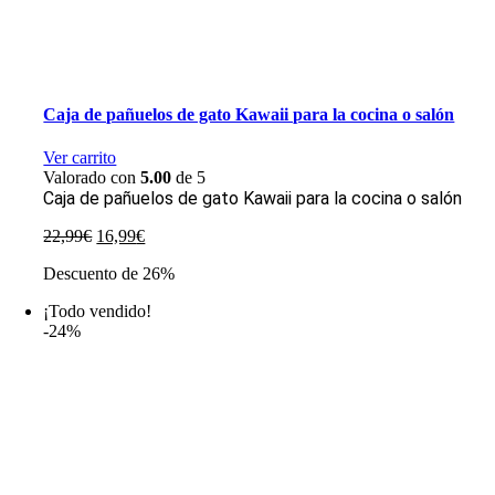
Caja de pañuelos de gato Kawaii para la cocina o salón
Ver carrito
Valorado con
5.00
de 5
Caja de pañuelos de gato Kawaii para la cocina o salón
El
El
22,99
€
16,99
€
precio
precio
Descuento de 26%
original
actual
era:
es:
¡Todo vendido!
22,99€.
16,99€.
-24%