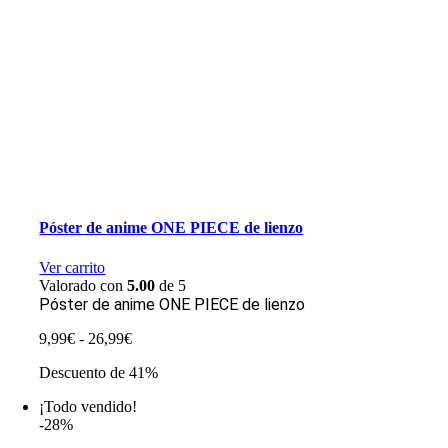
Póster de anime ONE PIECE de lienzo
Ver carrito
Valorado con
5.00
de 5
Póster de anime ONE PIECE de lienzo
Rango
9,99
€
-
26,99
€
de
Descuento de 41%
precios:
desde
¡Todo vendido!
9,99€
-28%
hasta
26,99€