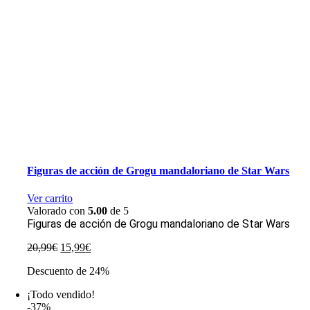
Figuras de acción de Grogu mandaloriano de Star Wars
Ver carrito
Valorado con
5.00
de 5
Figuras de acción de Grogu mandaloriano de Star Wars
El
El
20,99
€
15,99
€
precio
precio
Descuento de 24%
original
actual
era:
es:
¡Todo vendido!
20,99€.
15,99€.
-37%