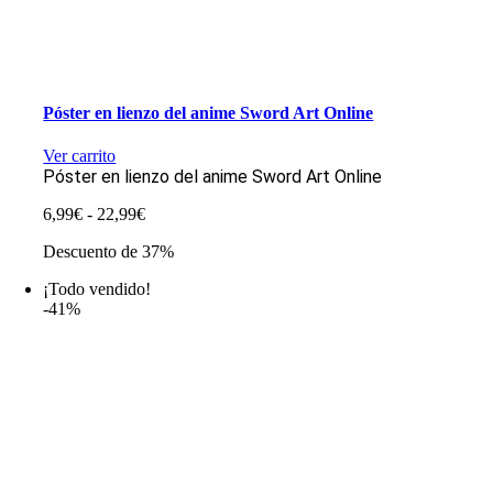
Póster en lienzo del anime Sword Art Online
Ver carrito
Póster en lienzo del anime Sword Art Online
Rango
6,99
€
-
22,99
€
de
Descuento de 37%
precios:
desde
¡Todo vendido!
6,99€
-41%
hasta
22,99€