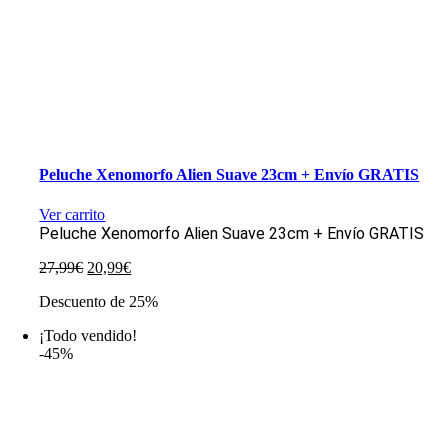
Peluche Xenomorfo Alien Suave 23cm + Envío GRATIS
Ver carrito
Peluche Xenomorfo Alien Suave 23cm + Envío GRATIS
El
El
27,99
€
20,99
€
precio
precio
Descuento de 25%
original
actual
era:
es:
¡Todo vendido!
27,99€.
20,99€.
-45%