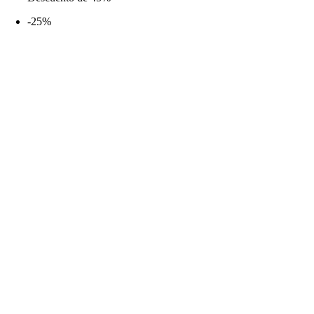
desde
-25%
5,99€
hasta
21,99€