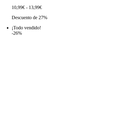
Rango
10,99
€
-
13,99
€
de
Descuento de 27%
precios:
desde
¡Todo vendido!
10,99€
-26%
hasta
13,99€