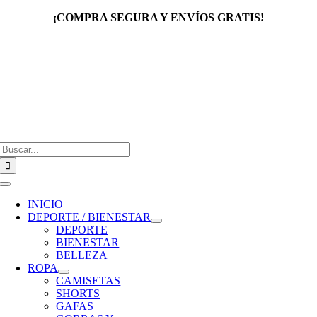
Saltar
¡COMPRA SEGURA Y ENVÍOS GRATIS!
al
contenido
Buscar:
Toggle
Navigation
INICIO
DEPORTE / BIENESTAR
DEPORTE
BIENESTAR
BELLEZA
ROPA
CAMISETAS
SHORTS
GAFAS