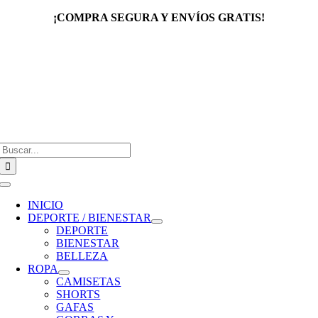
Saltar
¡COMPRA SEGURA Y ENVÍOS GRATIS!
al
contenido
Buscar:
Toggle
Navigation
INICIO
DEPORTE / BIENESTAR
DEPORTE
BIENESTAR
BELLEZA
ROPA
CAMISETAS
SHORTS
GAFAS