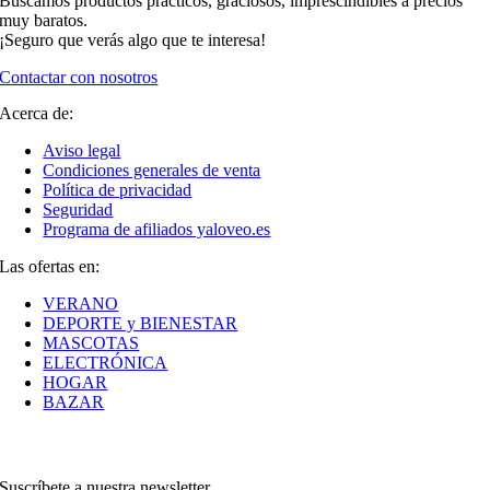
Buscamos productos prácticos, graciosos, imprescindibles a precios
muy baratos.
¡Seguro que verás algo que te interesa!
Contactar con nosotros
Acerca de:
Aviso legal
Condiciones generales de venta
Política de privacidad
Seguridad
Programa de afiliados yaloveo.es
Las ofertas en:
VERANO
DEPORTE y BIENESTAR
MASCOTAS
ELECTRÓNICA
HOGAR
BAZAR
Suscríbete a nuestra newsletter