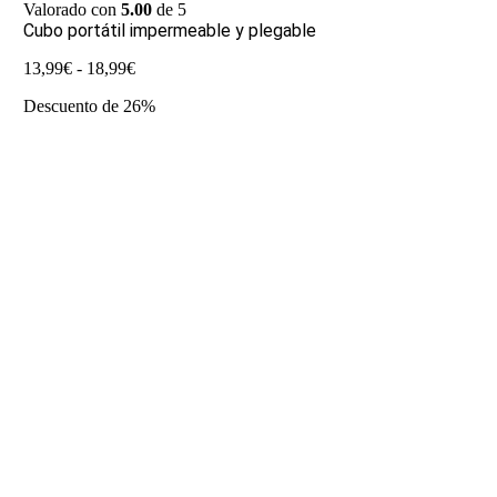
Valorado con
5.00
de 5
Cubo portátil impermeable y plegable
Rango
13,99
€
-
18,99
€
de
Descuento de 26%
precios:
desde
13,99€
hasta
18,99€