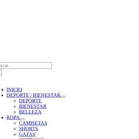
Saltar
al
contenido
scar:
oggle
avigation
INICIO
DEPORTE / BIENESTAR
DEPORTE
BIENESTAR
BELLEZA
ROPA
CAMISETAS
SHORTS
GAFAS