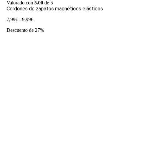
Valorado con
5.00
de 5
Cordones de zapatos magnéticos elásticos
Rango
7,99
€
-
9,99
€
de
Descuento de 27%
precios:
desde
7,99€
hasta
9,99€