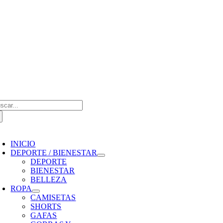
Saltar
al
contenido
scar:
oggle
avigation
INICIO
DEPORTE / BIENESTAR
DEPORTE
BIENESTAR
BELLEZA
ROPA
CAMISETAS
SHORTS
GAFAS