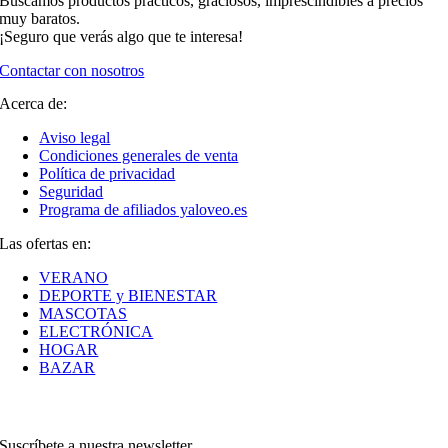
Buscamos productos prácticos, graciosos, imprescindibles a precios
muy baratos.
¡Seguro que verás algo que te interesa!
Contactar con nosotros
Acerca de:
Aviso legal
Condiciones generales de venta
Política de privacidad
Seguridad
Programa de afiliados yaloveo.es
Las ofertas en:
VERANO
DEPORTE y BIENESTAR
MASCOTAS
ELECTRÓNICA
HOGAR
BAZAR
Suscríbete a nuestra newsletter