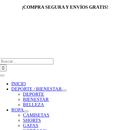
Saltar
¡COMPRA SEGURA Y ENVÍOS GRATIS!
al
contenido
Buscar:
Toggle
Navigation
INICIO
DEPORTE / BIENESTAR
DEPORTE
BIENESTAR
BELLEZA
ROPA
CAMISETAS
SHORTS
GAFAS