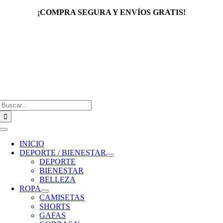
Saltar
¡COMPRA SEGURA Y ENVÍOS GRATIS!
al
contenido
Buscar:
Toggle
Navigation
INICIO
DEPORTE / BIENESTAR
DEPORTE
BIENESTAR
BELLEZA
ROPA
CAMISETAS
SHORTS
GAFAS