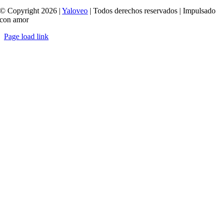
© Copyright 2026 |
Yaloveo
| Todos derechos reservados | Impulsado
con amor
Page load link
Ir
a
Arriba