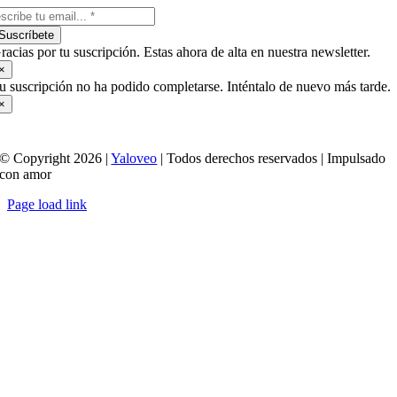
Suscríbete
racias por tu suscripción. Estas ahora de alta en nuestra newsletter.
×
u suscripción no ha podido completarse. Inténtalo de nuevo más tarde.
×
© Copyright 2026 |
Yaloveo
| Todos derechos reservados | Impulsado
con amor
Page load link
Ir
a
Arriba