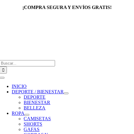
Saltar
¡COMPRA SEGURA Y ENVÍOS GRATIS!
al
contenido
Buscar:
Toggle
Navigation
INICIO
DEPORTE / BIENESTAR
DEPORTE
BIENESTAR
BELLEZA
ROPA
CAMISETAS
SHORTS
GAFAS