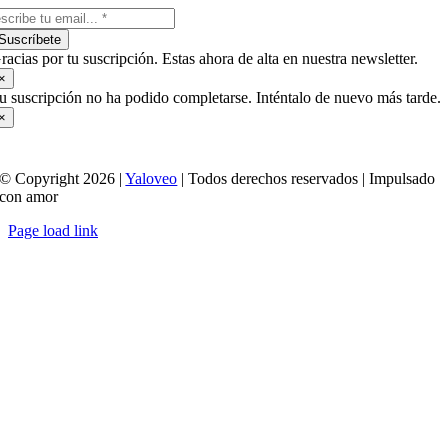
Suscríbete
racias por tu suscripción. Estas ahora de alta en nuestra newsletter.
×
u suscripción no ha podido completarse. Inténtalo de nuevo más tarde.
×
© Copyright 2026 |
Yaloveo
| Todos derechos reservados | Impulsado
con amor
Page load link
Ir
a
Arriba