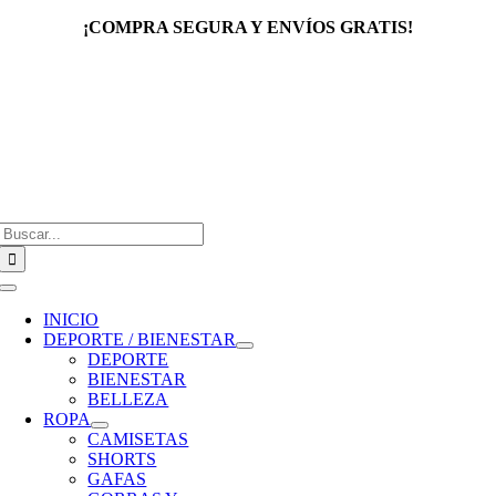
Saltar
¡COMPRA SEGURA Y ENVÍOS GRATIS!
al
contenido
Buscar:
Toggle
Navigation
INICIO
DEPORTE / BIENESTAR
DEPORTE
BIENESTAR
BELLEZA
ROPA
CAMISETAS
SHORTS
GAFAS