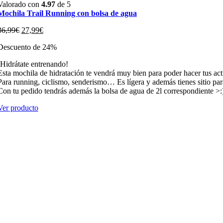
Valorado con
4.97
de 5
Mochila Trail Running con bolsa de agua
El
El
36,99
€
27,99
€
precio
precio
Descuento de 24%
original
actual
era:
es:
¡Hidrátate entrenando!
36,99€.
27,99€.
Esta mochila de hidratación te vendrá muy bien para poder hacer tus acti
Para running, ciclismo, senderismo… Es lígera y además tienes sitio para
Con tu pedido tendrás además la bolsa de agua de 2l correspondiente >:
Ver producto