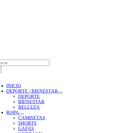
Saltar
al
contenido
scar:
oggle
avigation
INICIO
DEPORTE / BIENESTAR
DEPORTE
BIENESTAR
BELLEZA
ROPA
CAMISETAS
SHORTS
GAFAS