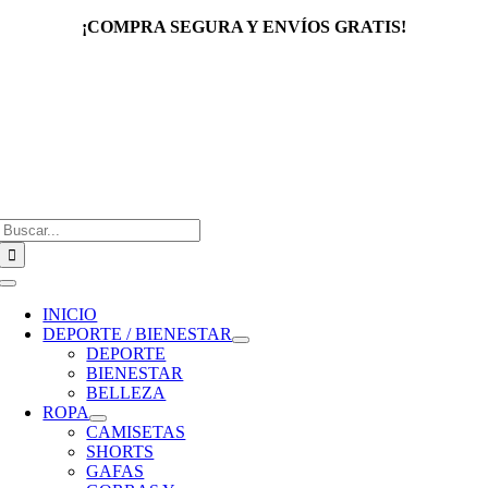
Saltar
¡COMPRA SEGURA Y ENVÍOS GRATIS!
al
contenido
Buscar:
Toggle
Navigation
INICIO
DEPORTE / BIENESTAR
DEPORTE
BIENESTAR
BELLEZA
ROPA
CAMISETAS
SHORTS
GAFAS