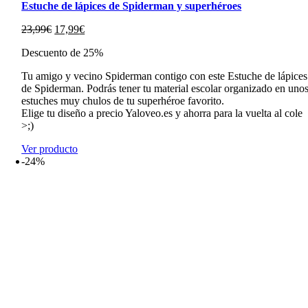
Estuche de lápices de Spiderman y superhéroes
El
El
23,99
€
17,99
€
precio
precio
Descuento de 25%
original
actual
era:
es:
Tu amigo y vecino Spiderman contigo con este Estuche de lápices
23,99€.
17,99€.
de Spiderman. Podrás tener tu material escolar organizado en uno
estuches muy chulos de tu superhéroe favorito.
Elige tu diseño a precio Yaloveo.es y ahorra para la vuelta al cole
>;)
Ver producto
-24%