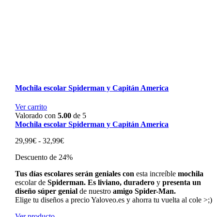
Mochila escolar Spiderman y Capitán America
Ver carrito
Valorado con
5.00
de 5
Mochila escolar Spiderman y Capitán America
Rango
29,99
€
-
32,99
€
de
Descuento de 24%
precios:
desde
Tus
días
escolares
serán
geniales
con
esta
increíble
mochila
29,99€
escolar
de
Spiderman.
Es
liviano,
duradero
y
presenta
un
hasta
diseño
súper
genial
de
nuestro
amigo
Spider-Man.
32,99€
Elige tu diseños a precio Yaloveo.es y ahorra tu vuelta al cole >;)
Ver producto